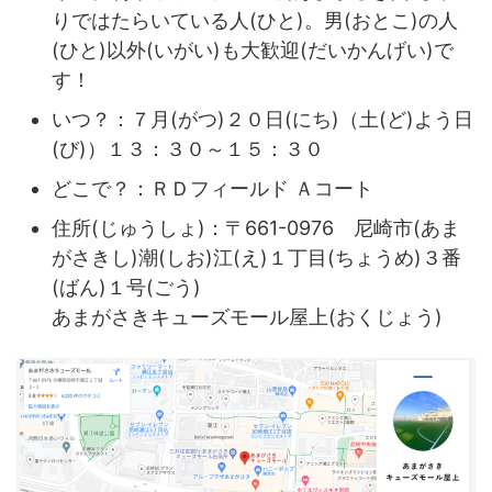
りではたらいている人(ひと)。男(おとこ)の人
(ひと)以外(いがい)も大歓迎(だいかんげい)で
す！
いつ？：７月(がつ)２０日(にち)（土(ど)よう日
(び)）１３：３０～１５：３０
どこで？：ＲＤフィールド Ａコート
住所(じゅうしょ)：〒661-0976 尼崎市(あま
がさきし)潮(しお)江(え)１丁目(ちょうめ)３番
(ばん)１号(ごう)
あまがさきキューズモール屋上(おくじょう)