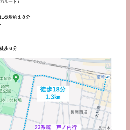
のルート）
に徒歩約１８分
分
徒歩６分