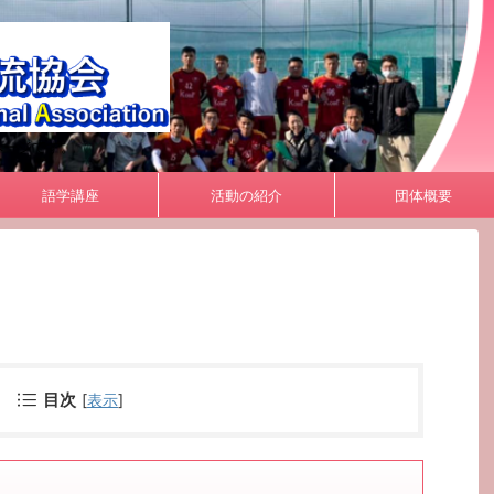
ページです。
語学講座
活動の紹介
団体概要
目次
[
表示
]