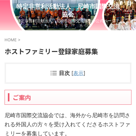
特定非営利活動法人 尼崎市国際交流
協会
特定非営利活動法人 尼崎市国際交流協会の公式ページで
す。
HOME
>
ホストファミリー登録家庭募集
目次
[
表示
]
ご案内
尼崎市国際交流協会では、海外から尼崎市を訪問さ
れる外国人の方々を受け入れてくださるホストファ
ミリーを募集しています。