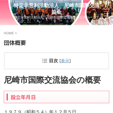
特定非営利活動法人 尼崎市国際交流
協会
特定非営利活動法人 尼崎市国際交流協会の公式ページで
す。
HOME
>
団体概要
目次
[
表示
]
尼崎市国際交流協会の概要
設立年月日
１９７９（昭和５４）年１２月５日