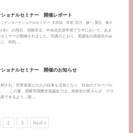
ナショナルセミナー 開催レポート
っこインターナショナルセミナー
,
太田垣 亘世
,
宮川 修一
,
粟生 泰介
、9日(水) の両日、尼崎市立 中央北生涯学習プラザにおいて、あま
ルセミナーが開催されました。写真のとおり、受講生の高校生のみ
、和気 ...
ナショナルセミナー 開催のお知らせ
緩和され、世界各国との人の往来も活発となり、社会のグローバル
す。 この夏、尼崎市国際交流協会では、高校生の皆さんが、グロ
できるよう、国 ...
2
3
Next »