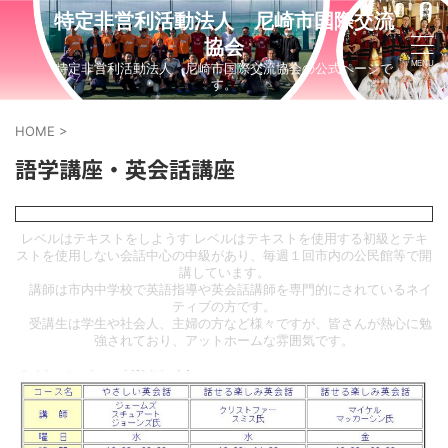
特定非営利活動法人 尼崎市国際交流
協会
特定非営利活動法人 尼崎市国際交流協会の公式ページで
す。
HOME
>
語学講座・英会話講座
レベルはテキストをしようす レベルはテキストを使用する初級とテキ
ストを使用しない会話中心の中級があり、毎週１回市内の公民館等で開
講しています。
講師は市内中学校で英語指導や英会話講師を専門的にされているネイ
ティブの方です。
受講生は学生や社会人、主婦の方など様々ですが、皆さんが熱心に勉
強されており、アットホームな雰囲気です。