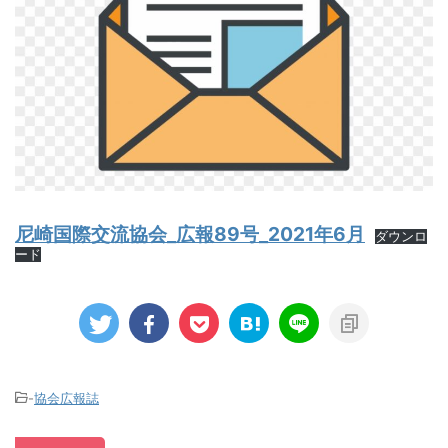
尼崎国際交流協会_広報89号_2021年6月
ダウンロ
ード
-
協会広報誌