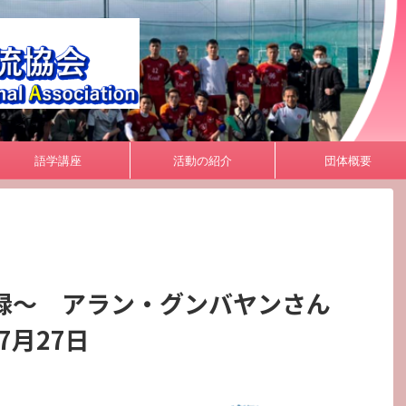
ページです。
語学講座
活動の紹介
団体概要
録～ アラン・グンバヤンさん
7月27日